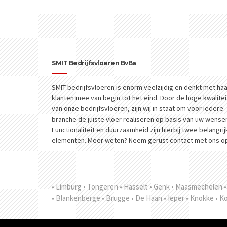
SMIT Bedrijfsvloeren BvBa
SMIT bedrijfsvloeren is enorm veelzijdig en denkt met haa
klanten mee van begin tot het eind. Door de hoge kwalitei
van onze bedrijfsvloeren, zijn wij in staat om voor iedere
branche de juiste vloer realiseren op basis van uw wense
Functionaliteit en duurzaamheid zijn hierbij twee belangri
elementen. Meer weten? Neem gerust contact met ons o
• Limburg
• Tongeren
• Hasselt
• Genk
• Maasmechelen
• Blankenberge
• Brugge
• De Haan
• Ieper
• Knokke
• K