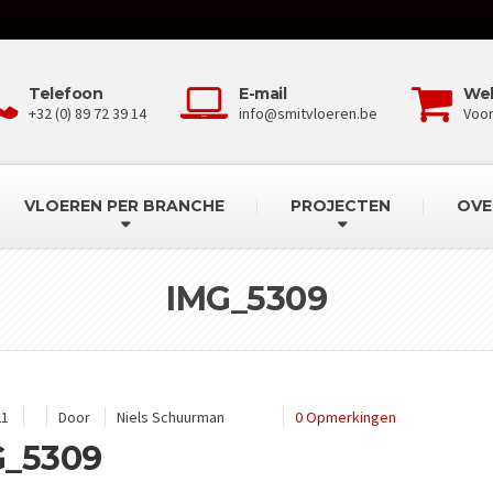
Telefoon
E-mail
We
+32 (0) 89 72 39 14
info@smitvloeren.be
Voo
VLOEREN PER BRANCHE
PROJECTEN
OVE
IMG_5309
21
Door
Niels Schuurman
0 Opmerkingen
G_5309