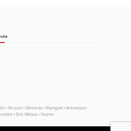
oute
alst
• Brussel
• Vilvoorde
• Waregem
• Antwerpen
eselare
• Sint-Niklaas
• Veurne