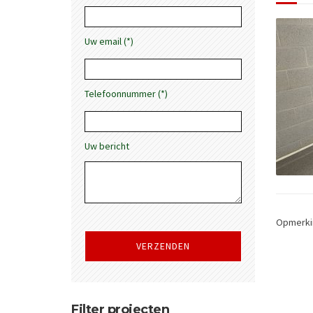
Uw email (*)
Telefoonnummer (*)
Uw bericht
Opmerkin
Gelieve
dit
veld
leeg
te
laten.
Filter projecten