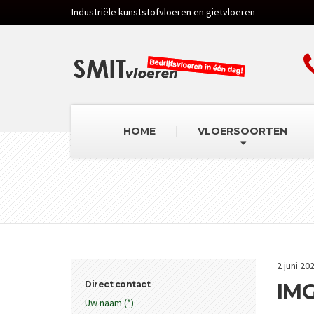
Industriële kunststofvloeren en gietvloeren
HOME
VLOERSOORTEN
2 juni 20
Direct contact
IM
Uw naam (*)