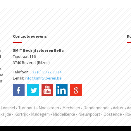
Contactgegevens
R
r
SMIT Bedrijfsvloeren BvBa
t
Tipstraat 116
3740 Beverst (Bilzen)
n.
Telefoon:
+32 (0) 89 72 39 14
jke
E-mail:
info@smitvloeren.be
p!
• Lommel
• Turnhout
• Moeskroen
• Mechelen
• Dendermonde
• Aalter
• A
oksijde
• Kortrijk
• Maldegem
• Middelkerke
• Nieuwpoort
• Oostende
• Ro