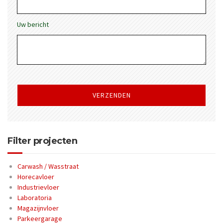
Uw bericht
Gelieve
dit
veld
leeg
te
laten.
Filter projecten
Carwash / Wasstraat
Horecavloer
Industrievloer
Laboratoria
Magazijnvloer
Parkeergarage