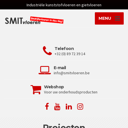
Industriële kunststofvloeren en gietvloeren
MENU
Telefoon
+32 (0) 89 72 39 14
E-mail
info@smitvloeren.be
Webshop
Voor uw onderhoudsproducten
Projecten