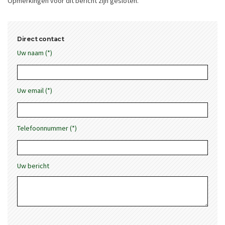
Opmerkingen voor dit bericht zijn gesloten.
Direct contact
Uw naam (*)
Uw email (*)
Telefoonnummer (*)
Uw bericht
Gelieve