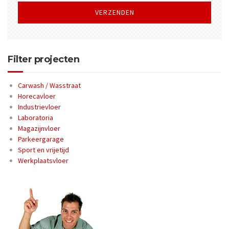
dit
veld
leeg
te
laten.
Filter projecten
Carwash / Wasstraat
Horecavloer
Industrievloer
Laboratoria
Magazijnvloer
Parkeergarage
Sport en vrijetijd
Werkplaatsvloer