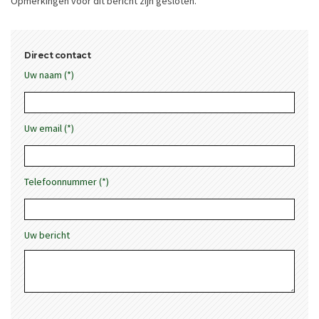
Opmerkingen voor dit bericht zijn gesloten.
Direct contact
Uw naam (*)
Uw email (*)
Telefoonnummer (*)
Uw bericht
Gelieve