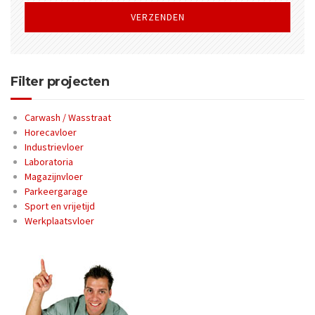
dit
veld
leeg
te
laten.
Filter projecten
Carwash / Wasstraat
Horecavloer
Industrievloer
Laboratoria
Magazijnvloer
Parkeergarage
Sport en vrijetijd
Werkplaatsvloer