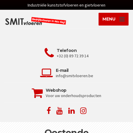
Industriële kunststofvloeren en gietvloeren
MENU
Telefoon
+32 (0) 89 72 39 14
E-mail
info@smitvloeren.be
Webshop
Voor uw onderhoudsproducten
Oostende