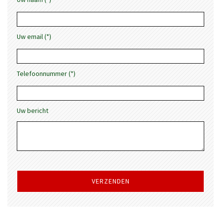
Uw email (*)
Telefoonnummer (*)
Uw bericht
Gelieve
dit
veld
leeg
te
laten.