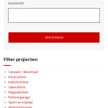
Uw bericht
Gelieve
dit
veld
leeg
te
laten.
Filter projecten
Carwash / Wasstraat
Horecavloer
Industrievloer
Laboratoria
Magazijnvloer
Parkeergarage
Sport en vrijetijd
Werkplaatsvloer