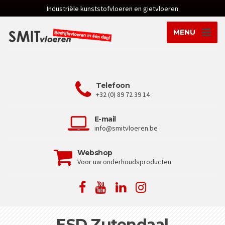
Industriële kunststofvloeren en gietvloeren
MENU
Telefoon
+32 (0) 89 72 39 14
E-mail
info@smitvloeren.be
Webshop
Voor uw onderhoudsproducten
ESD Zutendaal