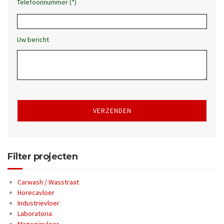
Telefoonnummer (*)
Uw bericht
Gelieve
dit
veld
leeg
te
laten.
Filter projecten
Carwash / Wasstraat
Horecavloer
Industrievloer
Laboratoria
Magazijnvloer