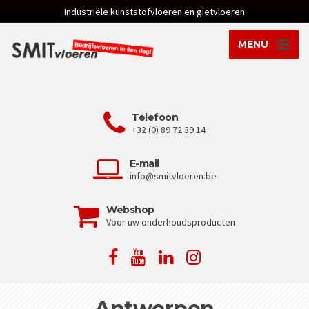
Industriële kunststofvloeren en gietvloeren
MENU
Telefoon
+32 (0) 89 72 39 14
E-mail
info@smitvloeren.be
Webshop
Voor uw onderhoudsproducten
Antwerpen