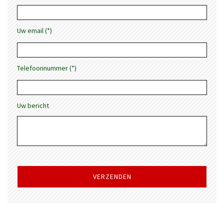
Uw email (*)
Telefoonnummer (*)
Uw bericht
Gelieve
dit
veld
leeg
te
laten.