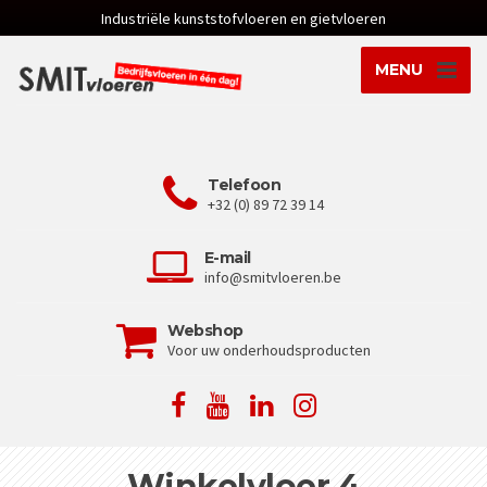
Industriële kunststofvloeren en gietvloeren
MENU
Telefoon
+32 (0) 89 72 39 14
E-mail
info@smitvloeren.be
Webshop
Voor uw onderhoudsproducten
Winkelvloer 4