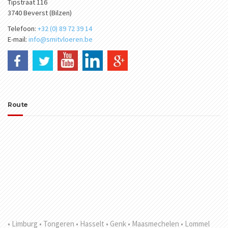
Tipstraat 116
3740 Beverst (Bilzen)
Telefoon:
+32 (0) 89 72 39 14
E-mail:
info@smitvloeren.be
Route
• Limburg
• Tongeren
• Hasselt
• Genk
• Maasmechelen
• Lommel