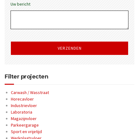
Uw bericht
Gelieve
dit
veld
leeg
te
laten.
Filter projecten
Carwash / Wasstraat
Horecavloer
Industrievloer
Laboratoria
Magazijnvloer
Parkeergarage
Sport en vrijetijd
Werkplaatsvloer