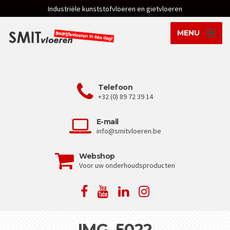
Industriële kunststofvloeren en gietvloeren
MENU
Telefoon
+32 (0) 89 72 39 14
E-mail
info@smitvloeren.be
Webshop
Voor uw onderhoudsproducten
IMG_5022