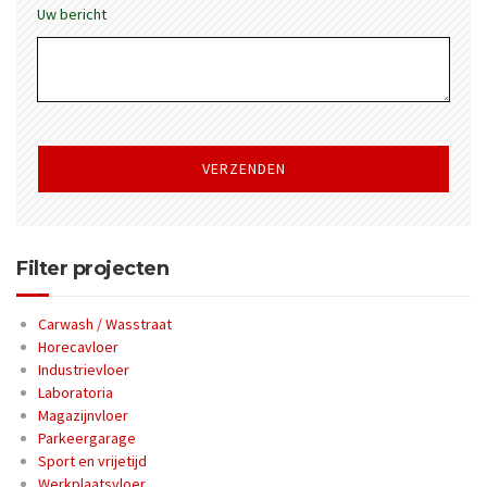
Uw bericht
Gelieve
dit
veld
leeg
te
laten.
Filter projecten
Carwash / Wasstraat
Horecavloer
Industrievloer
Laboratoria
Magazijnvloer
Parkeergarage
Sport en vrijetijd
Werkplaatsvloer