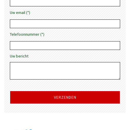
Uw email (*)
Telefoonnummer (*)
Uw bericht
Gelieve
dit
veld
leeg
te
laten.