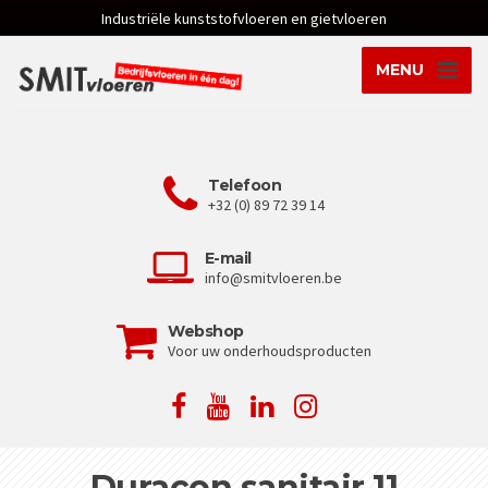
Industriële kunststofvloeren en gietvloeren
MENU
Telefoon
+32 (0) 89 72 39 14
E-mail
info@smitvloeren.be
Webshop
Voor uw onderhoudsproducten
Duracon sanitair 11