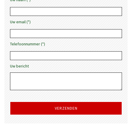
Uw email (*)
Telefoonnummer (*)
Uw bericht
Gelieve
dit
veld
leeg
te
laten.