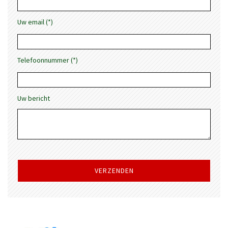
Uw email (*)
Telefoonnummer (*)
Uw bericht
Gelieve
dit
veld
leeg
te
laten.