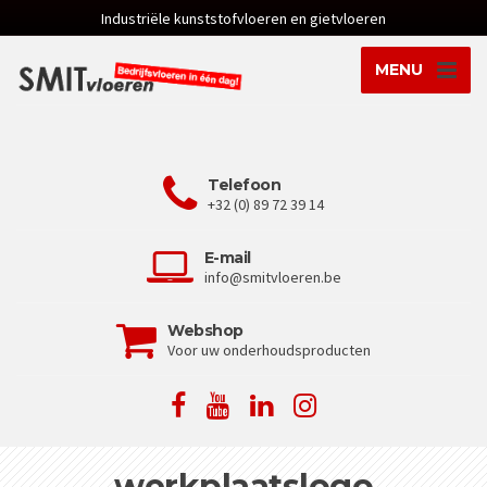
Industriële kunststofvloeren en gietvloeren
MENU
Telefoon
+32 (0) 89 72 39 14
E-mail
info@smitvloeren.be
Webshop
Voor uw onderhoudsproducten
werkplaatslogo