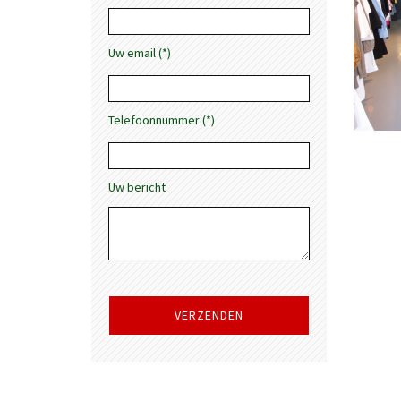
Uw email (*)
Telefoonnummer (*)
Uw bericht
Gelieve
dit
veld
leeg
te
laten.