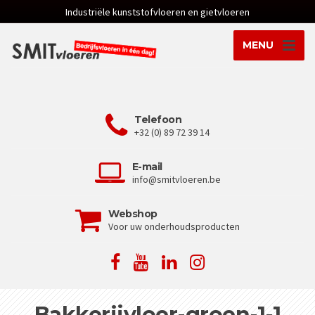
Industriële kunststofvloeren en gietvloeren
MENU
Telefoon
+32 (0) 89 72 39 14
E-mail
info@smitvloeren.be
Webshop
Voor uw onderhoudsproducten
Bakkerijvloer-groen-1-1