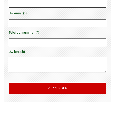
Uw email (*)
Telefoonnummer (*)
Uw bericht
Gelieve
dit
veld
leeg
te
laten.