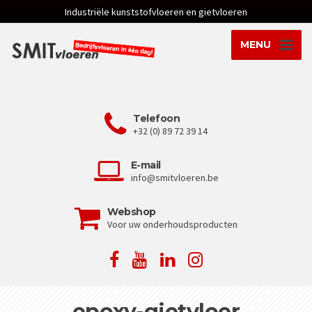
Industriële kunststofvloeren en gietvloeren
MENU
Telefoon
+32 (0) 89 72 39 14
E-mail
info@smitvloeren.be
Webshop
Voor uw onderhoudsproducten
epoxy-gietvloer