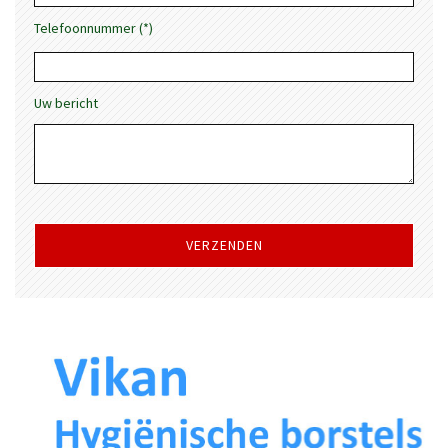
Telefoonnummer (*)
Uw bericht
Gelieve
dit
veld
leeg
te
laten.