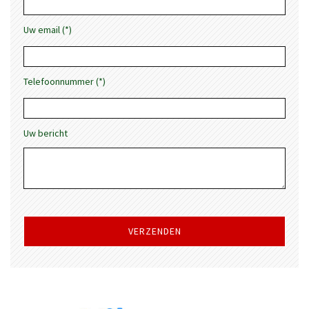
Uw email (*)
Telefoonnummer (*)
Uw bericht
Gelieve
dit
veld
leeg
te
laten.