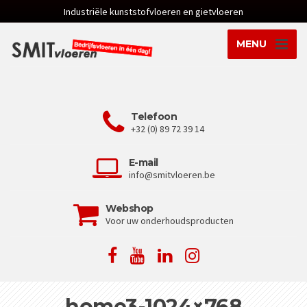
Industriële kunststofvloeren en gietvloeren
MENU
Telefoon
+32 (0) 89 72 39 14
E-mail
info@smitvloeren.be
Webshop
Voor uw onderhoudsproducten
home3-1024×768