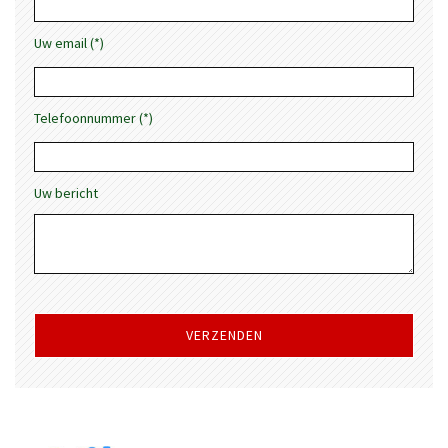
Uw email (*)
Telefoonnummer (*)
Uw bericht
Gelieve
dit
veld
leeg
te
laten.