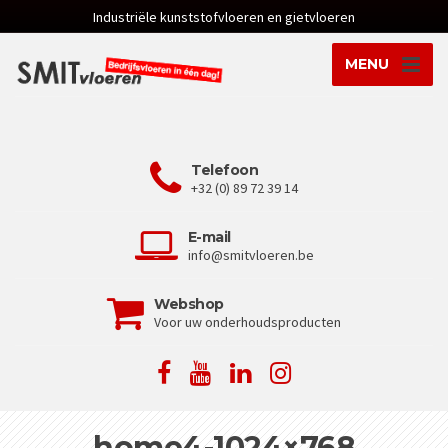
Industriële kunststofvloeren en gietvloeren
MENU
Telefoon
+32 (0) 89 72 39 14
E-mail
info@smitvloeren.be
Webshop
Voor uw onderhoudsproducten
home4-1024×768