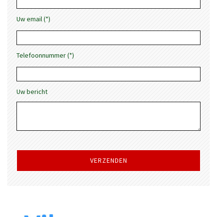
Uw email (*)
Telefoonnummer (*)
Uw bericht
Gelieve
dit
veld
leeg
te
laten.