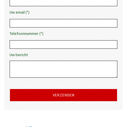
Uw email (*)
Telefoonnummer (*)
Uw bericht
Gelieve
dit
veld
leeg
te
laten.