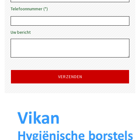
Telefoonnummer (*)
Uw bericht
Gelieve
dit
veld
leeg
te
laten.