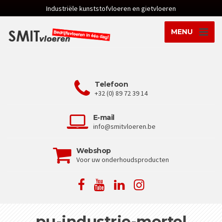
Industriële kunststofvloeren en gietvloeren
MENU
Telefoon
+32 (0) 89 72 39 14
E-mail
info@smitvloeren.be
Webshop
Voor uw onderhoudsproducten
pu-industrie-mortel