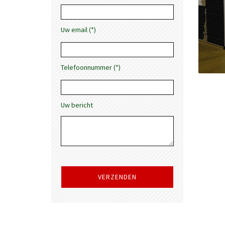
Uw email (*)
Telefoonnummer (*)
Uw bericht
Gelieve
dit
veld
leeg
te
laten.