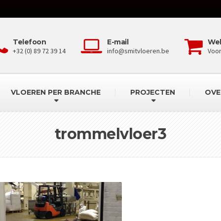
Telefoon
E-mail
We
+32 (0) 89 72 39 14
info@smitvloeren.be
Voo
VLOEREN PER BRANCHE
PROJECTEN
OVE
trommelvloer3