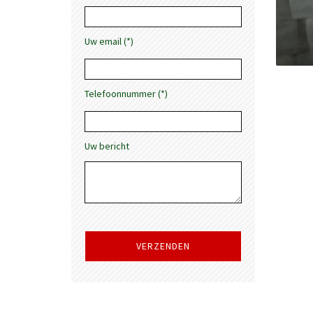
Uw email (*)
Telefoonnummer (*)
Uw bericht
Gelieve
dit
veld
leeg
te
laten.