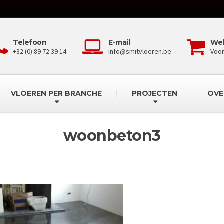
Telefoon
E-mail
We
+32 (0) 89 72 39 14
info@smitvloeren.be
Voo
VLOEREN PER BRANCHE
PROJECTEN
OVE
woonbeton3