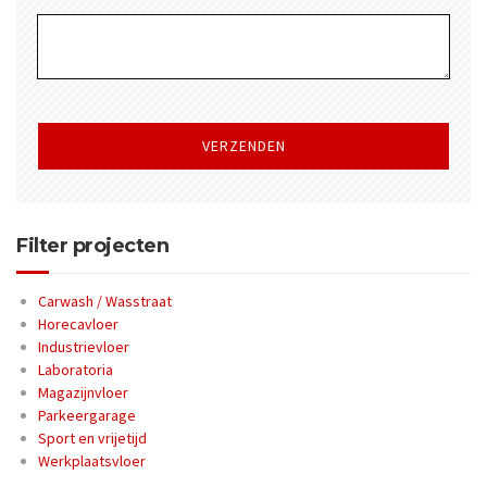
Gelieve
dit
veld
leeg
te
laten.
Filter projecten
Carwash / Wasstraat
Horecavloer
Industrievloer
Laboratoria
Magazijnvloer
Parkeergarage
Sport en vrijetijd
Werkplaatsvloer