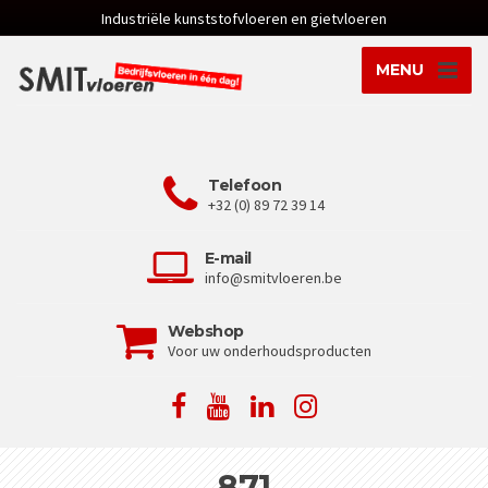
Industriële kunststofvloeren en gietvloeren
MENU
Telefoon
+32 (0) 89 72 39 14
E-mail
info@smitvloeren.be
Webshop
Voor uw onderhoudsproducten
871